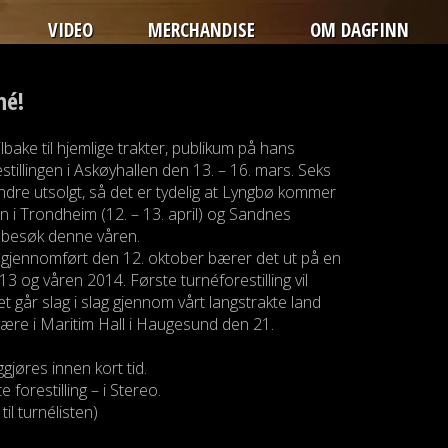
VIDEO
MERCHANDISE
OM DAGFINN
né!
bake til hjemlige trakter, publikum på hans
illingen i Askøyhallen den 13. – 16. mars. Seks
mindre utsolgt, så det er tydelig at Lyngbø kommer
n i Trondheim (12. – 13. april) og Sandnes
nt besøk denne våren.
 er gjennomført den 12. oktober bærer det ut på en
og våren 2014. Første turnéforestilling vil
t går slag i slag gjennom vårt langstrakte land
 vil være i Maritim Hall i Haugesund den 21.
gjøres innen kort tid.
forestilling – i Stereo.
til turnélisten)