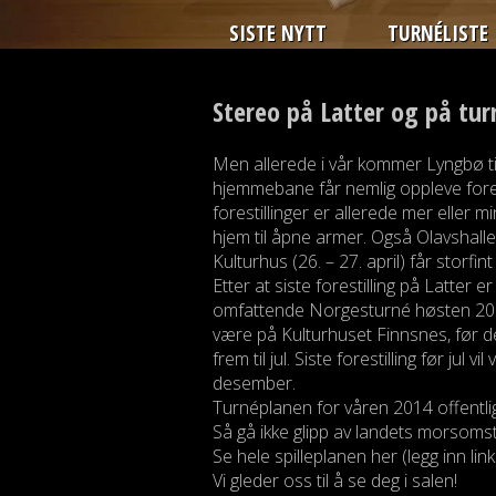
SISTE NYTT
TURNÉLISTE
Stereo på Latter og på tur
Men allerede i vår kommer Lyngbø til
hjemmebane får nemlig oppleve forest
forestillinger er allerede mer eller 
hjem til åpne armer. Også Olavshalle
Kulturhus (26. – 27. april) får storfi
Etter at siste forestilling på Latter
omfattende Norgesturné høsten 2013 
være på Kulturhuset Finnsnes, før de
frem til jul. Siste forestilling før jul
desember.
Turnéplanen for våren 2014 offentlig
Så gå ikke glipp av landets morsomste 
Se hele spilleplanen her (legg inn link 
Vi gleder oss til å se deg i salen!